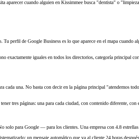
ta aparecer cuando alguien en Kissimmee busca "dentista" o "limpieza 
zo. Tu perfil de Google Business es lo que aparece en el mapa cuando alg
no exactamente iguales en todos los directorios, categoría principal cor
para cada una. No basta con decir en la página principal "atendemos tod
ner tres páginas: una para cada ciudad, con contenido diferente, con el 
o solo para Google — para los clientes. Una empresa con 4.8 estrellas y
stematizarlo: un mensaje automático que va al cliente 24 horas después 